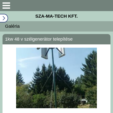
Bemutatkozás
SZA-MA-TECH KFT.
Wind system
Galéria
Géppark
1kw 48 v szélgeneràtor telepítése
ISO 9001
Széchenyi 2020
Galéria
Elérhetőségek
Hírek