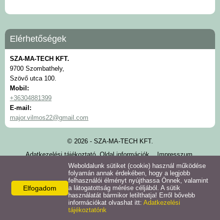
Elérhetőségek
SZA-MA-TECH KFT.
9700 Szombathely,
Szövő utca 100.
Mobil:
+36304881399
E-mail:
major.vilmos22@gmail.com
© 2026 - SZA-MA-TECH KFT.
Adatkezelési tájékoztató
Oldal információk
Impresszum
Weboldalunk sütiket (cookie) használ működése
SZA-MA-TECH KFT.
folyamán annak érdekében, hogy a legjobb
fémfeldolgozás, szerszámgyártás, CNC
felhasználói élményt nyújthassa Önnek, valamint
Elfogadom
a látogatottság mérése céljából. A sütik
használatát bármikor letilthatja! Erről bővebb
információkat olvashat itt:
Adatkezelési
tájékoztatónk