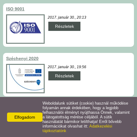
ISO 9001
2017. január 30., 20:13
Részletek
Széchenyi 2020
2017. január 30., 19:56
Részletek
Weboldalunk sütiket (cookie) használ működése
folyamán annak érdekében, hogy a legjobb
Elérhetőségek
felhasználói élményt nyújthassa Önnek, valamint
Elfogadom
a látogatottság mérése céljából. A sütik
használatát bármikor letilthatja! Erről bővebb
SZA-MA-TECH KFT.
információkat olvashat itt:
Adatkezelési
9700 Szombathely,
tájékoztatónk
Szövő utca 100.