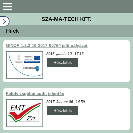
Bemutatkozás
SZA-MA-TECH KFT.
Wind system
Hírek
Géppark
GINOP-1.2.2-16-2017-00764 jelű pályázat
2018. január 10., 17:13
ISO 9001
Részletek
Széchenyi 2020
Galéria
Felülvizsgáltai audit jelentés
Elérhetőségek
2017. február 06., 14:59
Részletek
Hírek