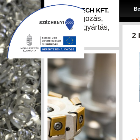
Be
SZA-MA-TECH KFT.
fémfeldolgozás,
szerszámgyártás,
2 
CNC
« Vi