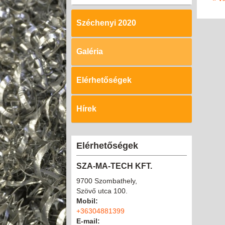
Széchenyi 2020
Galéria
Elérhetőségek
Hírek
Elérhetőségek
SZA-MA-TECH KFT.
9700 Szombathely,
Szövő utca 100.
Mobil:
+36304881399
E-mail: