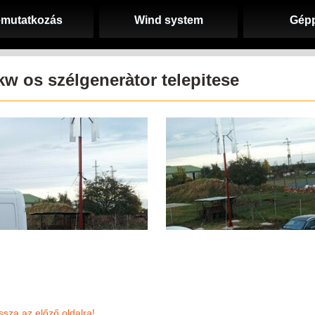
mutatkozás
Wind system
Gép
kw os szélgeneràtor telepitese
ssza az előző oldalra!