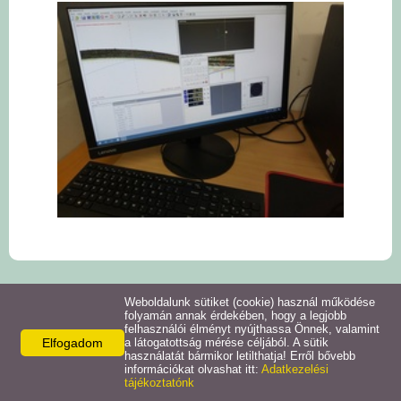
Weboldalunk sütiket (cookie) használ működése
Elérhetőségek
folyamán annak érdekében, hogy a legjobb
felhasználói élményt nyújthassa Önnek, valamint
SZA-MA-TECH KFT.
Elfogadom
a látogatottság mérése céljából. A sütik
használatát bármikor letilthatja! Erről bővebb
9700 Szombathely,
információkat olvashat itt:
Adatkezelési
Szövő utca 100.
tájékoztatónk
Mobil: