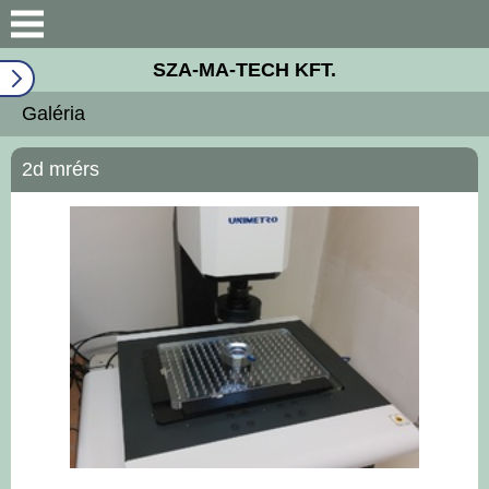
Bemutatkozás
SZA-MA-TECH KFT.
Wind system
Galéria
Géppark
2d mrérs
ISO 9001
Széchenyi 2020
Galéria
Elérhetőségek
Hírek