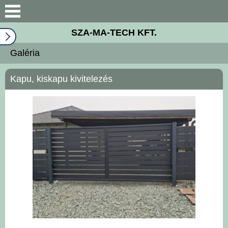
Bemutatkozás
SZA-MA-TECH KFT.
Wind system
Galéria
Géppark
Kapu, kiskapu kivitelezés
ISO 9001
Széchenyi 2020
Galéria
Elérhetőségek
Hírek