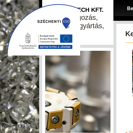
Be
SZA-MA-TECH KFT.
fémfeldolgozás,
szerszámgyártás,
Ke
CNC
« Vi