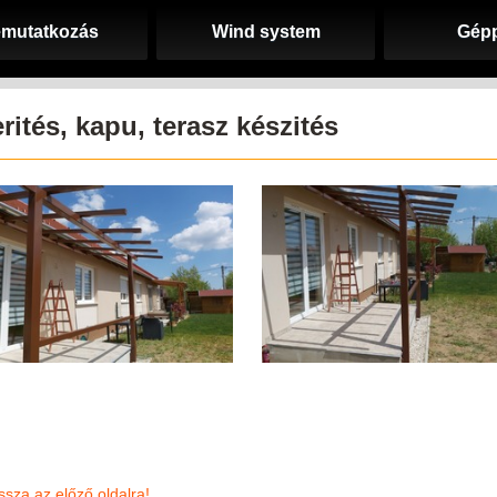
mutatkozás
Wind system
Gép
rités, kapu, terasz készités
ssza az előző oldalra!