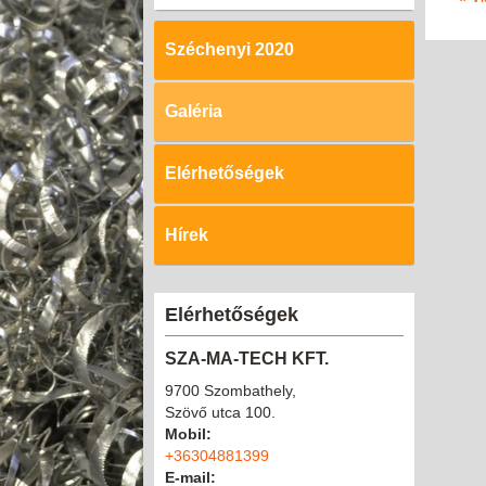
Széchenyi 2020
Galéria
Elérhetőségek
Hírek
Elérhetőségek
SZA-MA-TECH KFT.
9700 Szombathely,
Szövő utca 100.
Mobil:
+36304881399
E-mail: